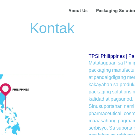
About Us
Packaging Solutio
Kontak
TPSI Philippines | P
Matatagpuan sa Phil
packaging manufactur
at pandaigdigang me
kakayahan sa produk
packaging solutions
kalidad at pagsunod.
Sinusuportahan namin 
pharmaceutical, cosm
maaasahang pagmaman
serbisyo. Sa suport