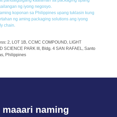
 at pandaigdigang kaalaman sa packaging upang
ailangan ng iyong negosyo.
ming koponan sa Philippines upang tuklasin kung
tahan ng aming packaging solutions ang iyong
y chain.
ess: 2, LOT 1B, CCMC COMPOUND, LIGHT
SCIENCE PARK III, Bldg. 4 SAN RAFAEL, Santo
s, Philippines
 maaari naming