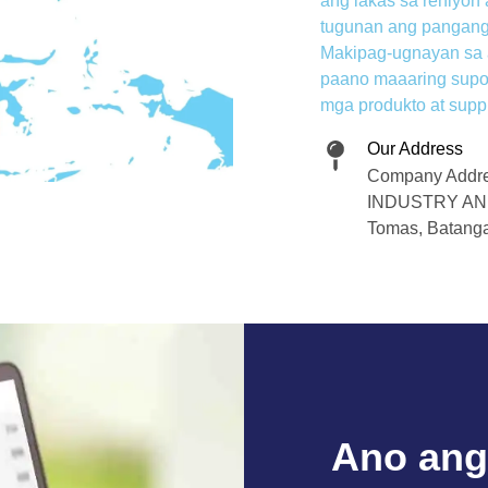
ang lakas sa rehiyon
tugunan ang pangang
Makipag-ugnayan sa a
paano maaaring supor
mga produkto at suppl
Our Address
Company Addr
INDUSTRY AND 
Tomas, Batanga
Ano ang