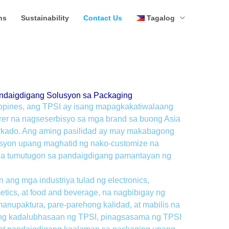
ns
Sustainability
Contact Us
Tagalog
andaigdigang Solusyon sa Packaging
ippines, ang TPSI ay isang mapagkakatiwalaang
er na nagseserbisyo sa mga brand sa buong Asia
rkado. Ang aming pasilidad ay may makabagong
syon upang maghatid ng nako-customize na
 na tumutugon sa pandaigdigang pamantayan ng
ang mga industriya tulad ng electronics,
etics, at food and beverage, na nagbibigay ng
upaktura, pare-parehong kalidad, at mabilis na
a ng kadalubhasaan ng TPSI, pinagsasama ng TPSI