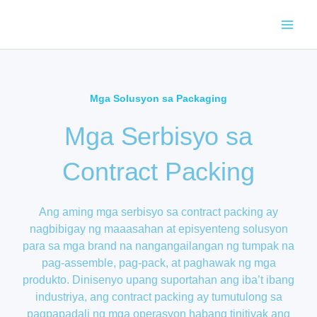
Skip
to
content
Mga Solusyon sa Packaging
Mga Serbisyo sa
Contract Packing
Ang aming mga serbisyo sa contract packing ay
nagbibigay ng maaasahan at episyenteng solusyon
para sa mga brand na nangangailangan ng tumpak na
pag-assemble, pag-pack, at paghawak ng mga
produkto. Dinisenyo upang suportahan ang iba’t ibang
industriya, ang contract packing ay tumutulong sa
pagpapadali ng mga operasyon habang tinitiyak ang