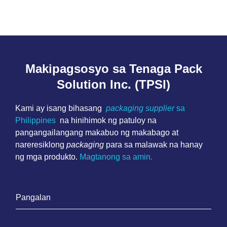
Makipagsosyo sa Tenaga Pack
Solution Inc. (TPSI)
Kami ay isang bihasang
packaging supplier
sa
Philippines
na hinihimok ng patuloy na
pangangailangang makabuo ng makabago at
nareresiklong
packaging
para sa malawak na hanay
ng mga produkto.
Magtanong sa amin.
P
a
n
E