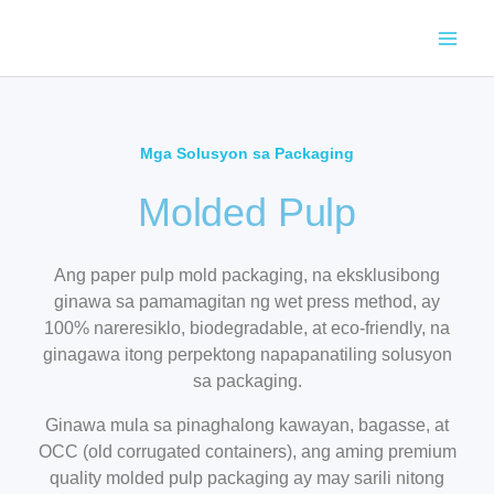
Skip
to
content
Mga Solusyon sa Packaging​
Molded Pulp
Ang paper pulp mold packaging, na eksklusibong
ginawa sa pamamagitan ng wet press method, ay
100% nareresiklo, biodegradable, at eco-friendly, na
ginagawa itong perpektong napapanatiling solusyon
sa packaging.
Ginawa mula sa pinaghalong kawayan, bagasse, at
OCC (old corrugated containers), ang aming premium
quality molded pulp packaging ay may sarili nitong