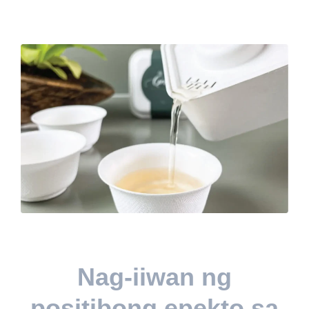
Nag-iiwan ng
positibong epekto sa