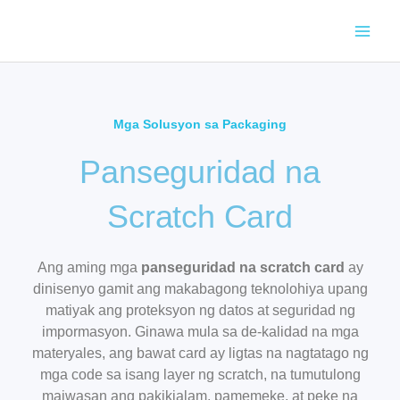
Skip
to
content
Mga Solusyon sa Packaging​
Panseguridad na
Scratch Card
Ang aming mga
panseguridad na scratch card
ay
dinisenyo gamit ang makabagong teknolohiya upang
matiyak ang proteksyon ng datos at seguridad ng
impormasyon. Ginawa mula sa de-kalidad na mga
materyales, ang bawat card ay ligtas na nagtatago ng
mga code sa isang layer ng scratch, na tumutulong
maiwasan ang pakikialam, pamemeke, at peke na