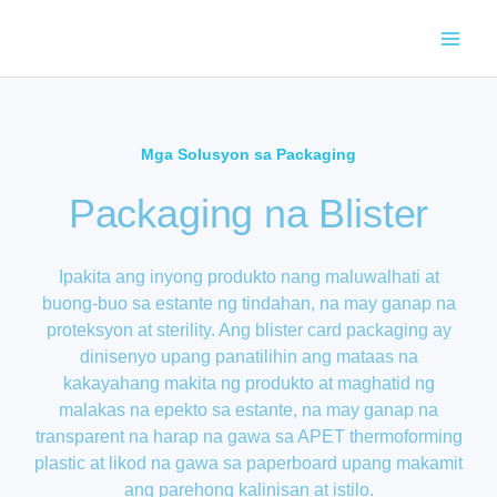
Skip
to
content
Mga Solusyon sa Packaging​
Packaging na Blister
Ipakita ang inyong produkto nang maluwalhati at
buong-buo sa estante ng tindahan, na may ganap na
proteksyon at sterility. Ang blister card packaging ay
dinisenyo upang panatilihin ang mataas na
kakayahang makita ng produkto at maghatid ng
malakas na epekto sa estante, na may ganap na
transparent na harap na gawa sa APET thermoforming
plastic at likod na gawa sa paperboard upang makamit
ang parehong kalinisan at istilo.