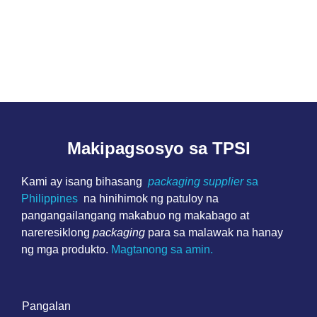
Makipagsosyo sa TPSI
Kami ay isang bihasang
packaging supplier
sa
Philippines
na hinihimok ng patuloy na
pangangailangang makabuo ng makabago at
nareresiklong
packaging
para sa malawak na hanay
ng mga produkto.
Magtanong sa amin.
P
a